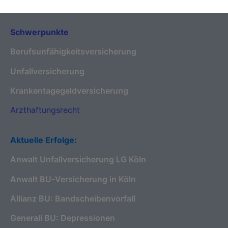
Schwerpunkte
Berufsunfähigkeitsversicherung
Unfallversicherung
Krankentagegeldversicherung
Arzthaftungsrecht
Aktuelle Erfolge:
Anwalt Unfallversicherung LG Köln
Anwalt BU-Versicherung in Köln
Allianz BU: Bandscheibenvorfall
Generali BU: Depressionen