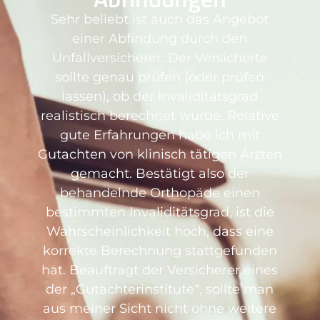
Sehr beliebt ist auch das Angebot
einer Abfindung durch den
Unfallversicherer. Der Versicherte
sollte genau prüfen (oder prüfen
lassen), ob der Invaliditätsgrad
realistisch berechnet wurde. Relative
gute Erfahrungen habe ich mit
Gutachten von klinisch tätigen Ärzten
gemacht. Bestätigt also der
behandelnde Orthopäde einen
bestimmten Invaliditätsgrad, ist die
Wahrscheinlichkeit hoch, dass eine
korrekte Berechnung stattgefunden
hat. Beauftragt der Versicherer eines
der „Gutachterinstitute“, sollte man
aus meiner Sicht nicht ohne weitere