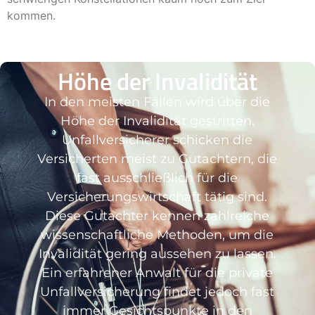
kommen.
Höhe der Invalidität
In den meisten Fällen wird über die
Höhe der Invalidität gestritten.
Unfallversicherer schicken die
Versicherten meist zu Gutachtern, die
fast ausschließlich für die
Versicherungswirtschaft tätig sind.
Diese Gutachter kennen zahlreiche
wissenschaftliche Methoden, um die
Invalidität gering aussehen zu lassen.
Ein erfahrener Anwalt für die private
Unfallversicherung findet jedoch fast
immer Gesichtspunkte in den