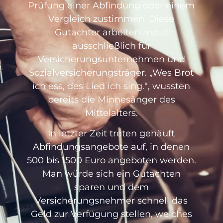
Prüfung einer Abfindung oder einem
Vergleich zustimmen. Diese
Gutachter arbeiten meist
ausschließlich für
Versicherungsunternehmen und
Sozialversicherungsträger. „Wes Brot
ich ess, des Lied ich sing.“, wussten
bereits die Minnesänger des
Mittelalters.
In letzter Zeit treten gehäuft
Abfindungsangebote auf, in denen
500 bis 1500 Euro angeboten werden.
Man würde sich ein Gutachten
sparen und dem
Versicherungsnehmer schnell das
Geld zur Verfügung stellen, welches