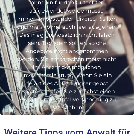
ohnehin für den Gutachter
aufgewendet werde müsse.
Immerhin bestünden diverse Risiken
und man könne auch leer ausgehen.
Das mag grundsätzlich nicht falsch
sein. Trotzdem sollten solche
Angebote nicht angenommen
werden. Sie entsprechen meist nicht
im Ansatz der möglichen
Invaliditätsleistung. Wenn Sie ein
derartiges Abfindungsangebot
erhalten, sollten Sie zunächst einen
Anwalt für die Unfallversicherung zu
Rate ziehen.
Weitere Tipps vom Anwalt für