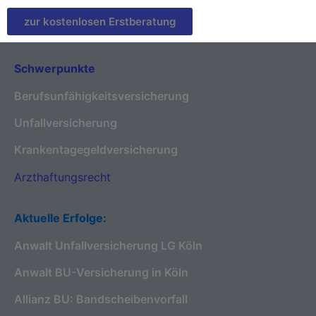
zur kostenlosen Erstberatung
Schwerpunkte
Berufsunfähigkeitsversicherung
Unfallversicherung
Krankentagegeldversicherung
Arzthaftungsrecht
Aktuelle Erfolge:
Anwalt Unfallversicherung LG Köln
Anwalt BU-Versicherung in Köln
Allianz BU: Bandscheibenvorfall