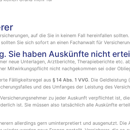
rer
sicherungen, auf die Sie in keinem Fall hereinfallen sollten. 
sollten Sie sich sofort an einen Fachanwalt für Versicheru
lig. Sie haben Auskünfte nicht erteil
immer neue Unterlagen, Arztberichte, Therapieberichte etc. a
ner Mitwirkungspflicht nicht nachgekommen sei oder Oblie
erte Fälligkeitsregel aus
§ 14 Abs. 1 VVG
. Die Geldleistung 
sicherungsfalles und des Umfanges der Leistung des Versic
rsicherungsnehmer zu jeder Auskunft verpflichtet ist, die 
erlich ist. Sie müssen also tatsächlich alle Auskünfte erte
herern allerdings gern uminterpretiert und ausgenutzt. Die
wieder werden neue Fragen gestellt. Versicherer, die so ag