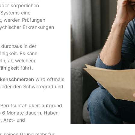
der körperlichen
-Systems eine
gt, werden Prüfungen
sychischer Erkrankungen
 durchaus in der
ähigkeit. Es kann
teln, ab welchem
ähigkeit
führt.
ckenschmerzen
wird oftmals
 wieder den Schweregrad und
Berufsunfähigkeit aufgrund
ls 6 Monate dauern. Haben
, Arzt- und
es keinen Grund mehr für