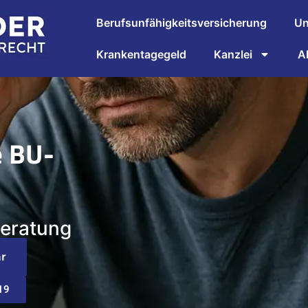
Berufsunfähigkeitsversicherung
Un
Krankentagegeld
Kanzlei
A
e BU-
beratung
r
19