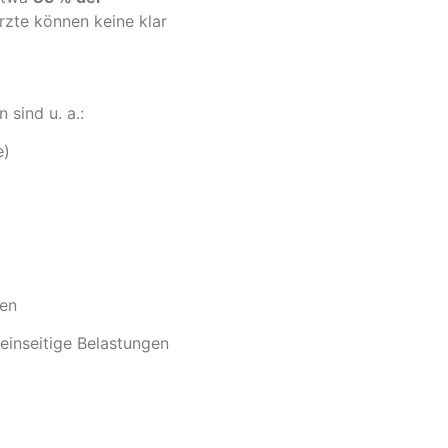
 Ärzte können keine klar
sind u. a.:
e)
gen
 einseitige Belastungen