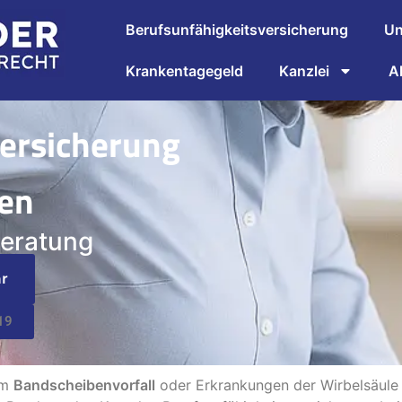
Berufsunfähigkeitsversicherung
Un
Krankentagegeld
Kanzlei
A
versicherung
en
beratung
r
19
em
Bandscheibenvorfall
oder Erkrankungen der Wirbelsäul