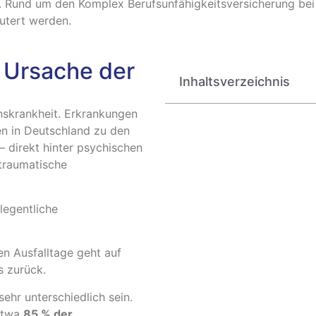
t. Rund um den Komplex Berufsunfähigkeitsversicherung be
äutert werden.
 Ursache der
Inhaltsverzeichnis
onskrankheit. Erkrankungen
n in Deutschland zu den
– direkt hinter psychischen
ttraumatische
legentliche
ten Ausfalltage geht auf
 zurück.
hr unterschiedlich sein.
 etwa
85 % der