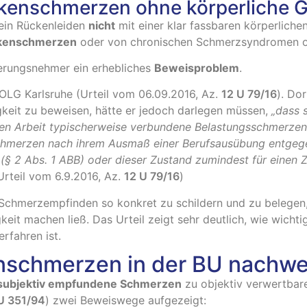
ückenschmerzen ohne körperliche
h ein Rückenleiden
nicht
mit einer klar fassbaren körperliche
ckenschmerzen
oder von chronischen Schmerzsyndromen oh
herungsnehmer ein erhebliches
Beweisproblem
.
s OLG Karlsruhe (Urteil vom 06.09.2016, Az.
12 U 79/16
). Do
gkeit zu beweisen, hätte er jedoch darlegen müssen,
„dass 
hen Arbeit typischerweise verbundene Belastungsschmerzen 
chmerzen nach ihrem Ausmaß einer Berufsausübung entgeg
n (§ 2 Abs. 1 ABB) oder dieser Zustand zumindest für eine
Urteil vom 6.9.2016, Az.
12 U 79/16
)
s Schmerzempfinden so konkret zu schildern und zu belegen
keit machen ließ. Das Urteil zeigt sehr deutlich, wie wichti
rfahren ist.
enschmerzen in der BU nachw
subjektiv empfundene Schmerzen
zu objektiv verwertba
U 351/94
) zwei Beweiswege aufgezeigt: