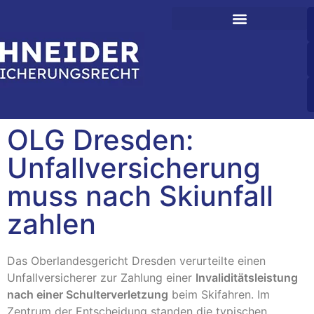
OLG Dresden:
Unfallversicherung
muss nach Skiunfall
zahlen
Das Oberlandesgericht Dresden verurteilte einen
Unfallversicherer zur Zahlung einer
Invaliditätsleistung
nach einer Schulterverletzung
beim Skifahren. Im
Zentrum der Entscheidung standen die typischen