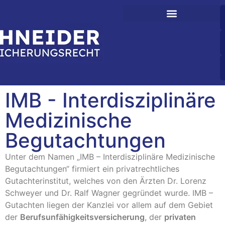
IMB - Interdisziplinäre
Medizinische
Begutachtungen
Unter dem Namen „IMB – Interdisziplinäre Medizinische
Begutachtungen“ firmiert ein privatrechtliches
Gutachterinstitut, welches von den Ärzten Dr. Lorenz
Schweyer und Dr. Ralf Wagner gegründet wurde. IMB –
Gutachten liegen der Kanzlei vor allem auf dem Gebiet
der
Berufsunfähigkeitsversicherung
, der
privaten